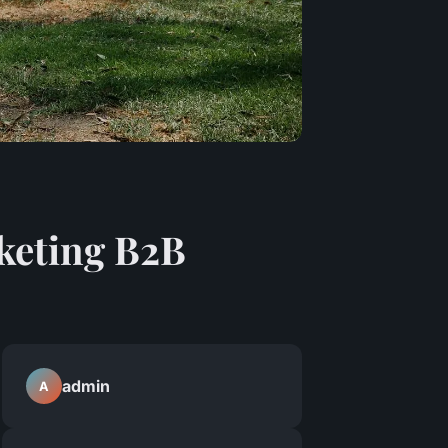
rketing B2B
admin
A