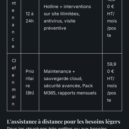
nt
Hotline + interventions
0 €
e
12 à
sur site illimitées,
HT/
n
24h
antivirus, visite
mois
a
préventive
/pos
n
te
c
e
Cl
59,9
ef
Prio
Maintenance +
0 €
e
ritai
sauvegarde cloud,
HT/
n
re
sécurité avancée, Pack
mois
m
(8h)
M365, rapports mensuels
/pos
ai
te
n
L’assistance à distance pour les besoins légers
Pour les structures très petites ou aux besoins