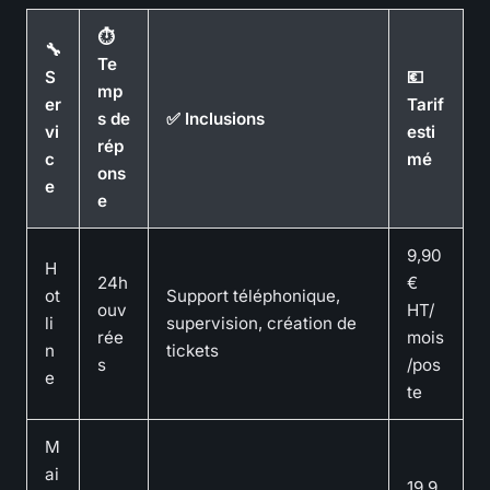
⏱
🔧
Te
S
💶
mp
er
Tarif
s de
✅ Inclusions
vi
esti
rép
c
mé
ons
e
e
9,90
H
24h
€
ot
Support téléphonique,
ouv
HT/
li
supervision, création de
rée
mois
n
tickets
s
/pos
e
te
M
ai
19,9